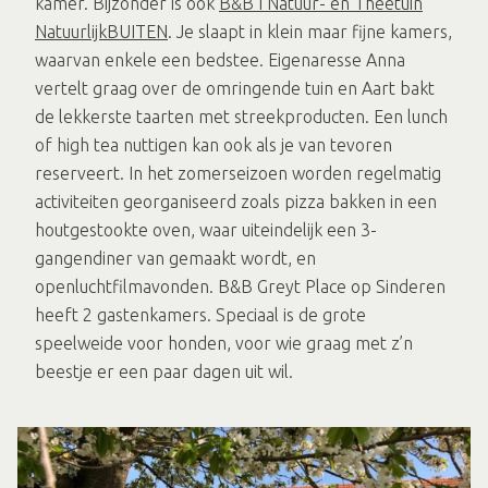
kamer. Bijzonder is ook
B&B I Natuur- en Theetuin
NatuurlijkBUITEN
. Je slaapt in klein maar fijne kamers,
waarvan enkele een bedstee. Eigenaresse Anna
vertelt graag over de omringende tuin en Aart bakt
de lekkerste taarten met streekproducten. Een lunch
of high tea nuttigen kan ook als je van tevoren
reserveert. In het zomerseizoen worden regelmatig
activiteiten georganiseerd zoals pizza bakken in een
houtgestookte oven, waar uiteindelijk een 3-
gangendiner van gemaakt wordt, en
openluchtfilmavonden. B&B Greyt Place op Sinderen
heeft 2 gastenkamers. Speciaal is de grote
speelweide voor honden, voor wie graag met z’n
beestje er een paar dagen uit wil.