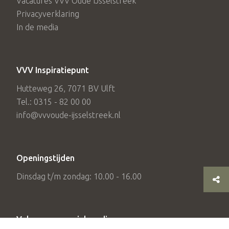
Vacatures VVV Oude IJsselstreek
Privacyverklaring
In de media
VVV Inspiratiepunt
Hutteweg 26, 7071 BV Ulft
Tel.: 0315 - 82 00 00
info@vvvoude-ijsselstreek.nl
Openingstijden
Dinsdag t/m zondag: 10.00 - 16.00
Volg ons op social media