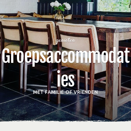
genieten
Groepsaccommodat
ies
MET FAMILIE OF VRIENDEN