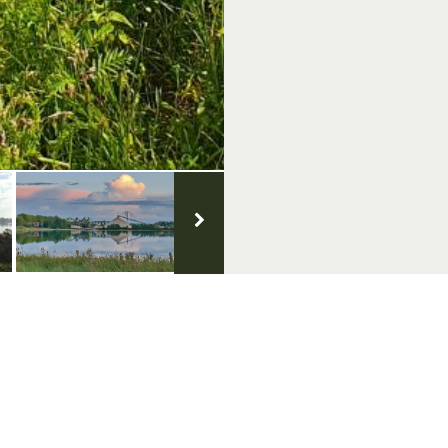
VVV Inspiratiepunt
Openingstijden
Hutteweg 26, 7071 BV Ulft
Dinsdag t/m zondag: 10.00 - 1
Tel.: 0315 - 82 00 00