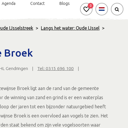
Agenda
Contact
Blogs
0
ude IJsselstreek
>
Langs het water: Oude IJssel
>
n
rkt genieten: handbike- en
Silo Art Tour
Bereikbaarheid
rolstoelroutes
e Broek
Veel van Vroeger
d & Onbeperkt genieten
Gravel- en
 HL Gendringen
|
Tel: 0315 696 100
|
mountainbikeroute
Negen uitgelichte
wandelroutes
ewijnse Broek ligt aan de rand van de gemeente
r de winning van zand en grind is er een waterplas
Routes in de
Achterhoek app
e loop der jaren tot een bijzonder natuurgebied heeft
ewijnse Broek is een overvloed aan vogels te zien. Het
den staat bekend om zijn vele vogelsoorten waar