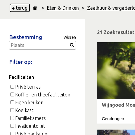
terug
>
Eten & Drinken
>
Zaalhuur & vergaderl
21 Zoekresulta
Bestemming
Wissen
Filter op:
Faciliteiten
Privé terras
Koffie- en theefaciliteiten
Eigen keuken
Wijngoed Mon
Koelkast
Familiekamers
Gendringen
Invalidentoilet
Privé badkamer