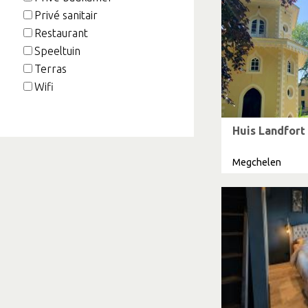
Privé sanitair
Restaurant
Speeltuin
Terras
Wifi
Huis Landfort
Megchelen