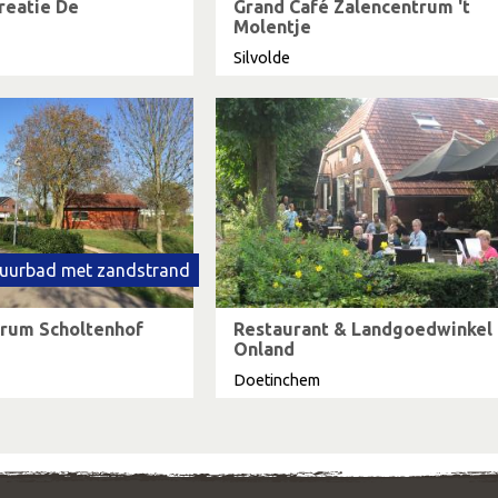
creatie De
Grand Café Zalencentrum 't
Molentje
Silvolde
uurbad met zandstrand
trum Scholtenhof
Restaurant & Landgoedwinkel
Onland
Doetinchem