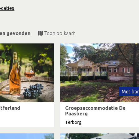
ocaties
ten gevonden
Toon op kaart
Met bar
tferland
Groepsaccommodatie De
Paasberg
Terborg