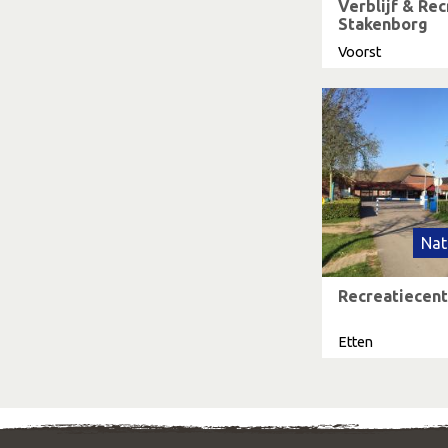
Verblijf & Re
Stakenborg
Voorst
Nat
Recreatiecen
Etten