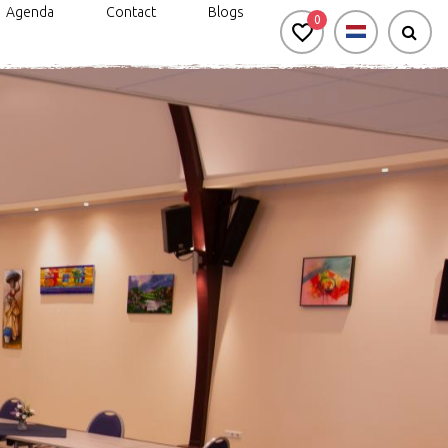
Agenda
Contact
Blogs
0
n
rkt genieten: handbike- en
Silo Art Tour
Bereikbaarheid
rolstoelroutes
Veel van Vroeger
d & Onbeperkt genieten
Gravel- en
mountainbikeroute
Negen uitgelichte
wandelroutes
Routes in de
Achterhoek app