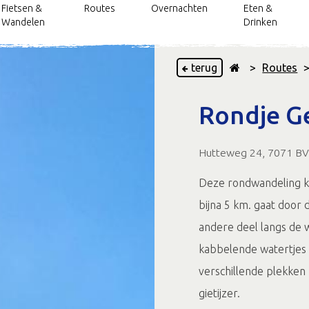
Fietsen &
Routes
Overnachten
Eten &
Wandelen
Drinken
terug
>
Routes
Groepsaccommodaties
Over de grens:
Kerkenpaden
Fiets- en wandeltochten
Streekproducten
Tips voor wandelen in de Achterhoek
Wat je niet mag missen: top
IJzerwerk,
Wijngaarde
Onbepe
Rondje G
Duitsland
ontdekkingsreis
12
ttub of sauna
Hotels
Bevrijdingsroutes
Routes in de Achterhoek
Bloemen, tuinen & parken
Wandelen in de Achterhoek
langs de
Zwemmen
Toeristische
app
DRU Inspiratiepunt/VVV
ijzerhistorie
Hutteweg 24, 7071 BV 
Vakantiewoningen
kerngebieden
Fotografieroutes
Varen
Wandelarrangement
Ongehinder
Toeristische Overstap
Ongehinderd & Onbeperkt
Molenroute
oek
oeristische Overstap
Routes voor
Vissen
Punten
Eten aan het water in Gelderland
genieten
Silo Art Tour
Deze rondwandeling ku
Punten
vogelaars
Fietsroute Ulft -
bijna 5 km. gaat door
Camperplaatsen in Gelderland
Bocholt
Kleurrijke kunstroute
andere deel langs de w
Fietsroute
kabbelende watertjes
Verhalenbankjesroute
Rondje
Emmerich-Ulft
verschillende plekken 
Lekker Lokaal
gietijzer.
route