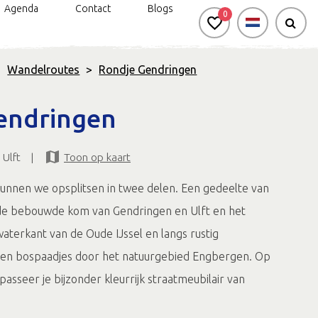
Agenda
Contact
Blogs
0
>
Wandelroutes
>
Rondje Gendringen
n
rkt genieten: handbike- en
Silo Art Tour
Bereikbaarheid
endringen
rolstoelroutes
Veel van Vroeger
Ulft
|
Toon op kaart
d & Onbeperkt genieten
Gravel- en
mountainbikeroute
nnen we opsplitsen in twee delen. Een gedeelte van
Negen uitgelichte
 de bebouwde kom van Gendringen en Ulft en het
wandelroutes
aterkant van de Oude IJssel en langs rustig
Routes in de
 en bospaadjes door het natuurgebied Engbergen. Op
Achterhoek app
passeer je bijzonder kleurrijk straatmeubilair van