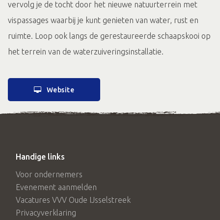
vervolg je de tocht door het nieuwe natuurterrein met
vispassages waarbij je kunt genieten van water, rust en
ruimte. Loop ook langs de gerestaureerde schaapskooi op
het terrein van de waterzuiveringsinstallatie.
Website
Handige links
Voor ondernemers
Evenement aanmelden
Vacatures VVV Oude IJsselstreek
Privacyverklaring