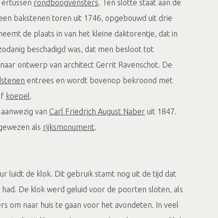
 ertussen
rondboogvensters
. Ten slotte staat aan de
 een bakstenen toren uit 1746, opgebouwd uit drie
eemt de plaats in van het kleine daktorentje, dat in
odanig beschadigd was, dat men besloot tot
aar ontwerp van architect Gerrit Ravenschot. De
dstenen
entrees en wordt bovenop bekroond met
ef
koepel
.
l aanwezig van
Carl Friedrich August Naber
uit 1847.
ngewezen als
rijksmonument
.
 luidt de klok. Dit gebruik stamt nog uit de tijd dat
had. De klok werd geluid voor de poorten sloten, als
s om naar huis te gaan voor het avondeten. In veel