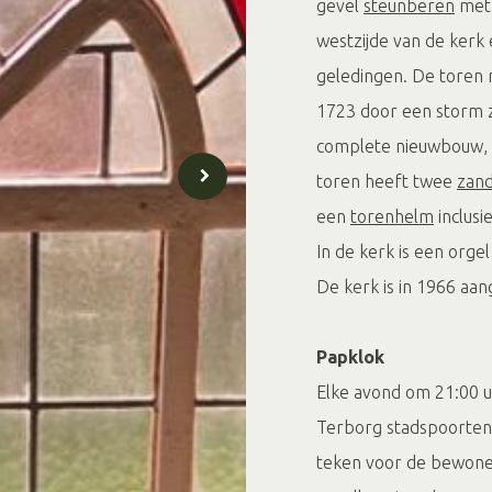
gevel
steunberen
met
westzijde van de kerk
geledingen. De toren n
1723 door een storm z
complete nieuwbouw, n
toren heeft twee
zan
een
torenhelm
inclusi
In de kerk is een orge
De kerk is in 1966 aa
Papklok
Elke avond om 21:00 uur
Terborg stadspoorten 
teken voor de bewoner