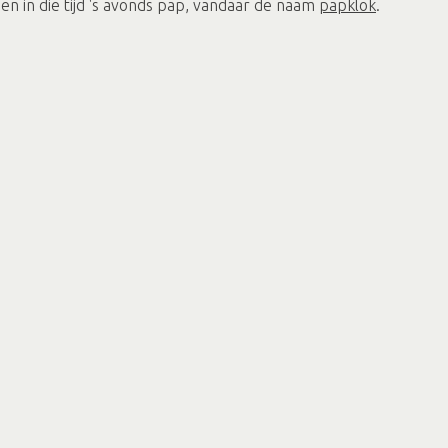
n in die tijd 's avonds pap, vandaar de naam
papklok
.