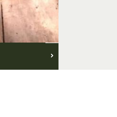
VVV Inspiratiepunt
Openingstijden
Hutteweg 26, 7071 BV Ulft
Dinsdag t/m zondag: 10.00 - 1
Tel.: 0315 - 82 00 00