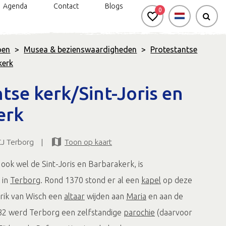
Agenda
Contact
Blogs
0
oen
>
Musea & bezienswaardigheden
>
Protestantse
kerk
n
rkt genieten: handbike- en
Silo Art Tour
Bereikbaarheid
rolstoelroutes
tse kerk/Sint-Joris en
Veel van Vroeger
erk
d & Onbeperkt genieten
Gravel- en
mountainbikeroute
CJ Terborg
|
Toon op kaart
Negen uitgelichte
wandelroutes
ook wel de Sint-Joris en Barbarakerk, is
Routes in de
in
Terborg
. Rond 1370 stond er al een
kapel
op deze
Achterhoek app
drik van Wisch een
altaar
wijden aan
Maria
en aan de
382 werd Terborg een zelfstandige
parochie
(daarvoor