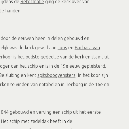
 Tijdens de
Reformatie
ging de kerk over van
de handen.
s door de eeuwen heen in delen gebouwd en
lijk was de kerk gewijd aan
Joris
en
Barbara van
erkoor
is het oudste gedeelte van de kerk en stamt uit
hoger dan het schip en is in de 19e eeuw gepleisterd.
e sluiting en kent
spitsboogvensters
. In het koor zijn
ken te vinden van notabelen in Terborg in de 16e en
n 1844 gebouwd en verving een schip uit het eerste
 Het schip met zadeldak heeft in de