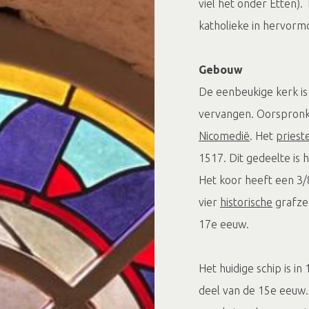
viel het onder Etten).
katholieke in hervorm
Gebouw
De eenbeukige kerk i
vervangen. Oorspronke
Nicomedië
. Het
priest
1517. Dit gedeelte is 
Het koor heeft een 3/8
vier
historische
grafzer
17e eeuw.
Het huidige schip is i
deel van de 15e eeuw.