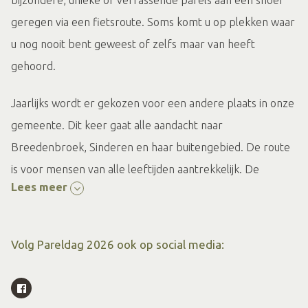
geregen via een fietsroute. Soms komt u op plekken waar
u nog nooit bent geweest of zelfs maar van heeft
gehoord.
Jaarlijks wordt er gekozen voor een andere plaats in onze
gemeente. Dit keer gaat alle aandacht naar
Breedenbroek, Sinderen en haar buitengebied. De route
is voor mensen van alle leeftijden aantrekkelijk. De
Lees meer
fietstocht start tussen 10.00 en 13.00 uur bij De
Kempermolen, Molenweg 23 in Breedenbroek. Wie met
de auto komt, kan deze parkeren op de parkeerplaats bij
Volg Pareldag 2026 ook op social media:
de buurman.
Ook dit jaar heeft de werkgroep Pareldag voor een mooie