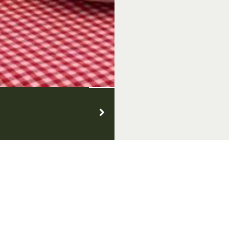
VVV Inspiratiepunt
Openingstijden
Hutteweg 26, 7071 BV Ulft
Dinsdag t/m zondag: 10.00 - 1
Tel.: 0315 - 82 00 00