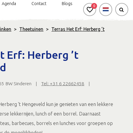
Agenda
Contact
Blogs
0
rinken
>
Theetuinen
>
Terras Het Erf: Herberg ’t
n
rkt genieten: handbike- en
Silo Art Tour
Bereikbaarheid
rolstoelroutes
t Erf: Herberg ’t
Veel van Vroeger
ld
d & Onbeperkt genieten
Gravel- en
mountainbikeroute
065 BW Sinderen
|
Tel: +31 6 22662458
|
Negen uitgelichte
wandelroutes
Routes in de
 Herberg 't Hengeveld kun je genieten van een lekkere
Achterhoek app
verse lekkernijen, lunch of een borrel. Daarnaast
h teas, barbecues, borrels en lunches voor groepen op
ar de mogelijkheden!