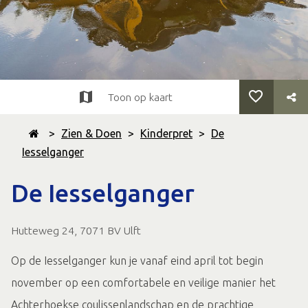
Toon op kaart
>
Zien & Doen
>
Kinderpret
>
De
Iesselganger
De Iesselganger
Hutteweg 24, 7071 BV Ulft
Op de Iesselganger kun je vanaf eind april tot begin
november op een comfortabele en veilige manier het
Achterhoekse coulissenlandschap en de prachtige