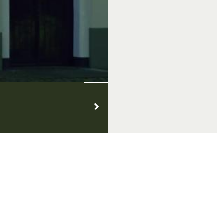
VVV Inspiratiepunt
Openingstijden
Hutteweg 26, 7071 BV Ulft
Dinsdag t/m zondag: 10.00 - 1
Tel.: 0315 - 82 00 00