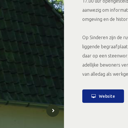
17.00 uur opengesteld 
aanwezig om informati
omgeving en de histor
Op Sinderen zijn de ru
liggende begraafplaats
daar op een steenworp
adellijke bewoners ver
van alledag
Website