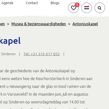
Agenda
Contact
Blogs
0
oen
>
Musea & bezienswaardigheden
>
Antoniuskapel
n
rkt genieten: handbike- en
Silo Art Tour
Bereikbaarheid
kapel
rolstoelroutes
Veel van Vroeger
 Sinderen
|
Tel: +31 315 617 652
|
d & Onbeperkt genieten
Gravel- en
mountainbikeroute
Negen uitgelichte
aar de geschiedenis van de Antoniuskapel op
wandelroutes
el eens weten hoe de Keurhorsterkerk in Sinderen aan
Routes in de
nt u nieuwsgierig naar de glas-in-lood ramen van de
Achterhoek app
k in Varsseveld? In de maanden juni, juli en augustus
el op Sinderen op woensdagmiddag van 14.00 tot