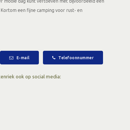
er mooie dag kunt vertoeven met bijvoorbeeld een
n. Kortom een fijne camping voor rust- en
E-mail
Telefoonnummer
enriek ook op social media:
sloten video die van YouTube afkomstig is. Om de inhoud te
expliciet toestemming te geven dat YouTube cookies op jouw
apparaat mag plaatsen.