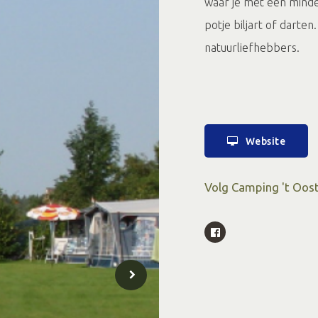
waar je met een mind
potje biljart of darte
natuurliefhebbers.
Website
Volg Camping 't Oost
Op deze plek staat een inge
kunnen zien dien je eerst 