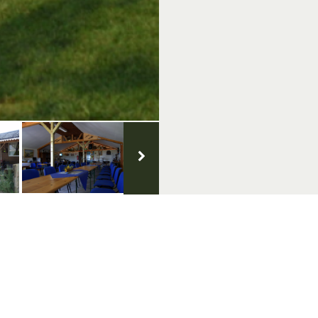
VVV Inspiratiepunt
Openingstijden
Hutteweg 26, 7071 BV Ulft
Dinsdag t/m zondag: 10.00 - 1
Tel.: 0315 - 82 00 00