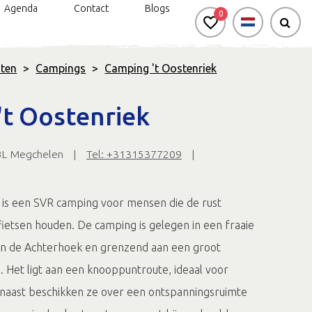
Agenda
Contact
Blogs
0
ten
>
Campings
>
Camping 't Oostenriek
n
rkt genieten: handbike- en
Silo Art Tour
Bereikbaarheid
't Oostenriek
rolstoelroutes
Veel van Vroeger
BL Megchelen
|
Tel: +31315377209
|
d & Onbeperkt genieten
Gravel- en
mountainbikeroute
Negen uitgelichte
 is een SVR camping voor mensen die de rust
wandelroutes
ietsen houden. De camping is gelegen in een fraaie
Routes in de
an de Achterhoek en grenzend aan een groot
Achterhoek app
. Het ligt aan een knooppuntroute, ideaal voor
rnaast beschikken ze over een ontspanningsruimte